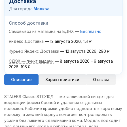
Доставка
Для города:
Москва
Способ доставки
Самовывоз из магазина на ВДНХ
Бесплатно
Яндекс Доставка
12 августа 2026
151
₽
Курьер Яндекс Доставки
12 августа 2026
290
₽
СДЭК — пункт выдачи
8 августа 2026
–
9 августа
2026
195
₽
Описание
Характеристики
Отзывы
STALEKS Classic STC-10/1 — металлический пинцет для
коррекции формы бровей и удаления отдельных
волосков. Рабочие кромки удобно подводить к короткому
волоску, а жёсткий корпус помогает контролировать
усилие без лишнего сдавливания кожи. Модель подходит
для домашнего ухода и работы мастера, если