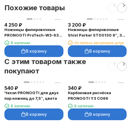
Похожие товары
4 250
₽
3 200
₽
Ножницы филировочные
Ножницы филировочные
PRONOGTI ProTech-W3-630
Shist Parker ST00130 6″, 30
6″, 30 зубьев
зубьев
В наличии
Осталось несколько штук
В корзину
В корзину
C этим товаром также
покупают
540
₽
340
₽
Чехол PRONOGTI для двух
Карбоновая расчёска
пар ножниц до 7,5″, цвета
PRONOGTI Y3 C066
В наличии
В наличии
В корзину
В корзину