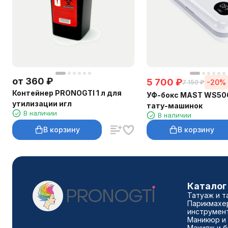
от
360
₽
5 700
₽
-20%
7 150
₽
Контейнер PRONOGTI 1 л для
УФ-бокс MAST WS50
утилизации игл
тату-машинок
В наличии
В наличии
В корзину
В корзину
Каталог
Татуаж и т
Парикмахе
инструмен
Маникюр и
Макияж и 