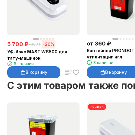
от
360
₽
5 700
₽
-20%
7 150
₽
Контейнер PRONOGTI 
УФ-бокс MAST WS500 для
утилизации игл
тату-машинок
В наличии
В наличии
В корзину
В корзину
C этим товаром также п
скидка