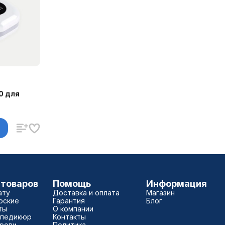
0 для
 товаров
Помощь
Информация
ату
Доставка и оплата
Магазин
рские
Гарантия
Блог
ты
О компании
 педикюр
Контакты
брови
Политика