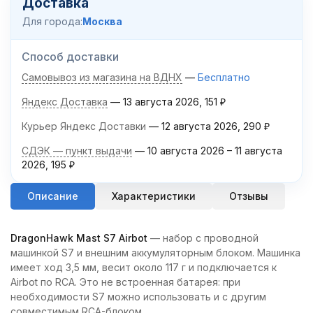
Доставка
Для города:
Москва
Способ доставки
Самовывоз из магазина на ВДНХ
Бесплатно
Яндекс Доставка
13 августа 2026
151
₽
Курьер Яндекс Доставки
12 августа 2026
290
₽
СДЭК — пункт выдачи
10 августа 2026
–
11 августа
2026
195
₽
Описание
Характеристики
Отзывы
DragonHawk Mast S7 Airbot
— набор с проводной
машинкой S7 и внешним аккумуляторным блоком. Машинка
имеет ход 3,5 мм, весит около 117 г и подключается к
Airbot по RCA. Это не встроенная батарея: при
необходимости S7 можно использовать и с другим
совместимым RCA-блоком.