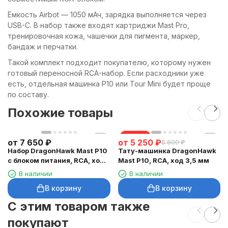
Ёмкость Airbot — 1050 мАч, зарядка выполняется через
USB-C. В набор также входят картриджи Mast Pro,
тренировочная кожа, чашечки для пигмента, маркер,
бандаж и перчатки.
Такой комплект подходит покупателю, которому нужен
готовый переносной RCA-набор. Если расходники уже
есть, отдельная машинка P10 или Tour Mini будет проще
по составу.
Похожие товары
скидка
от
7 650
₽
от
5 250
₽
6 600
₽
Набор DragonHawk Mast P10
Тату-машинка DragonHawk
с блоком питания, RCA, ход
Mast P10, RCA, ход 3,5 мм
3,5 мм
В наличии
В наличии
В корзину
В корзину
C этим товаром также
покупают