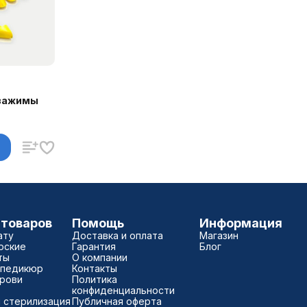
зажимы
 товаров
Помощь
Информация
ату
Доставка и оплата
Магазин
рские
Гарантия
Блог
ты
О компании
 педикюр
Контакты
брови
Политика
конфиденциальности
 стерилизация
Публичная оферта