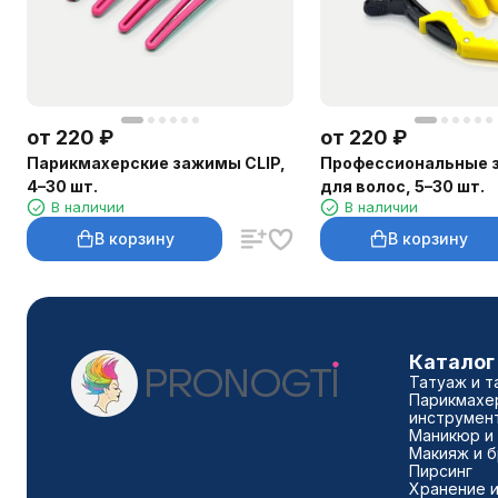
от
220
₽
от
220
₽
Парикмахерские зажимы CLIP,
Профессиональные 
4–30 шт.
для волос, 5–30 шт.
В наличии
В наличии
В корзину
В корзину
Каталог
Татуаж и т
Парикмахе
инструмен
Маникюр и
Макияж и 
Пирсинг
Хранение и