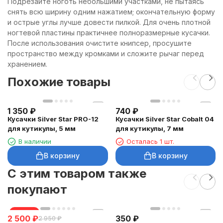
Подрезайте ноготь небольшими участками, не пытаясь
снять всю ширину одним нажатием; окончательную форму
и острые углы лучше довести пилкой. Для очень плотной
ногтевой пластины практичнее полноразмерные кусачки.
После использования очистите книпсер, просушите
пространство между кромками и сложите рычаг перед
хранением.
Похожие товары
1 350
₽
740
₽
Кусачки Silver Star PRO-12
Кусачки Silver Star Cobalt 04
для кутикулы, 5 мм
для кутикулы, 7 мм
В наличии
Осталась 1 шт.
В корзину
В корзину
C этим товаром также
покупают
скидка
2 500
₽
350
₽
2 950
₽