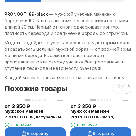
PRONOGTI 89-black
— мужской учебный манекен с
бородой и 100% натуральными человеческими волосами
длиной 20 см. Чёрный оттенок подчёркивает контур,
плотность перехода и соединение бороды со стрижкой.
Модель подойдёт студентам и мастерам, которым нужно
отрабатывать цельный мужской образ — от верхней зоны
до линии бороды. Высокий контраст помогает
преподавателю или самому ученику быстрее замечать
ступени в переходе и неточности окантовки.
Каждый манекен поставляется с настольным штативом.
Похожие товары
от
3 350
₽
от
3 350
₽
Мужской манекен
Мужской манекен
PRONOGTI 89, натуральные
PRONOGTI 89-blond,
волосы 20 см, шатен с
натуральные волосы 20–25
В наличии
В наличии
бородой
см, блонд с бородой
В корзину
В корзину