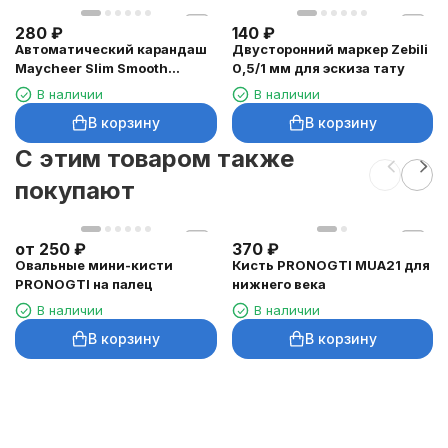
280
₽
140
₽
Автоматический карандаш
Двусторонний маркер Zebili
Maycheer Slim Smooth
0,5/1 мм для эскиза тату
Eyeliner для глаз
В наличии
В наличии
В корзину
В корзину
C этим товаром также
покупают
от
250
₽
370
₽
Овальные мини-кисти
Кисть PRONOGTI MUA21 для
PRONOGTI на палец
нижнего века
В наличии
В наличии
В корзину
В корзину