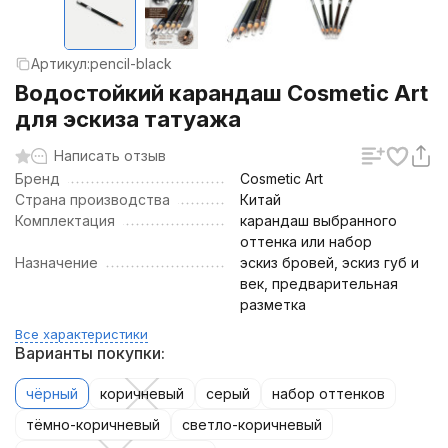
Артикул:
pencil-black
Водостойкий карандаш Cosmetic Art
для эскиза татуажа
Написать отзыв
Бренд
Cosmetic Art
Страна производства
Китай
Комплектация
карандаш выбранного
оттенка или набор
Назначение
эскиз бровей, эскиз губ и
век, предварительная
разметка
Все характеристики
Варианты покупки:
чёрный
коричневый
серый
набор оттенков
тёмно-коричневый
светло-коричневый