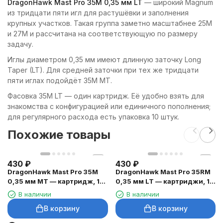
DragonHawk Mast Pro 35M 0,35 мм LT
— широкий Magnum
из тридцати пяти игл для растушёвки и заполнения
крупных участков. Такая группа заметно масштабнее 25M
и 27M и рассчитана на соответствующую по размеру
задачу.
Иглы диаметром 0,35 мм имеют длинную заточку Long
Taper (LT). Для средней заточки при тех же тридцати
пяти иглах подойдёт 35M MT.
Фасовка 35M LT — один картридж. Её удобно взять для
знакомства с конфигурацией или единичного пополнения;
для регулярного расхода есть упаковка 10 штук.
Похожие товары
430
₽
430
₽
DragonHawk Mast Pro 35M
DragonHawk Mast Pro 35RM
0,35 мм MT — картридж, 1
0,35 мм LT — картриджи, 1
шт.
шт.
В наличии
В наличии
В корзину
В корзину