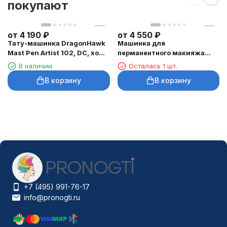
покупают
от
4 190
₽
от
4 550
₽
Тату-машинка DragonHawk
Машинка для
Mast Pen Artist 102, DC, ход
перманентного макияжа
3,5 мм
DragonHawk Mast Tour Air,
В наличии
Осталась 1 шт.
RCA, ход 2,3 мм
В корзину
В корзину
+7 (495) 991-76-17
info@pronogti.ru