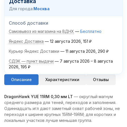
Доставка
Для города:
Москва
Способ доставки
Самовывоз из магазина на ВДНХ
Бесплатно
Яндекс Доставка
12 августа 2026
151
₽
Курьер Яндекс Доставки
11 августа 2026
290
₽
СДЭК — пункт выдачи
7 августа 2026
–
8 августа
2026
195
₽
Описание
Характеристики
Отзывы
DragonHawk YUE 11RM 0,30 мм LT
— округлый магнум
среднего размера для теней, переходов и заполнения.
Одиннадцать игл дают заметный охват рабочей зоны, не
переходя к ширине крупных 15RM–19RM; для коротких и
локальных участков лучше меньшая группа.