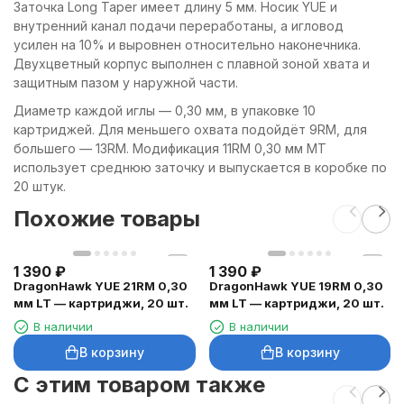
Заточка Long Taper имеет длину 5 мм. Носик YUE и
внутренний канал подачи переработаны, а игловод
усилен на 10% и выровнен относительно наконечника.
Двухцветный корпус выполнен с плавной зоной хвата и
защитным пазом у наружной части.
Диаметр каждой иглы — 0,30 мм, в упаковке 10
картриджей. Для меньшего охвата подойдёт 9RM, для
большего — 13RM. Модификация 11RM 0,30 мм MT
использует среднюю заточку и выпускается в коробке по
20 штук.
Похожие товары
1 390
₽
1 390
₽
DragonHawk YUE 21RM 0,30
DragonHawk YUE 19RM 0,30
мм LT — картриджи, 20 шт.
мм LT — картриджи, 20 шт.
В наличии
В наличии
В корзину
В корзину
C этим товаром также