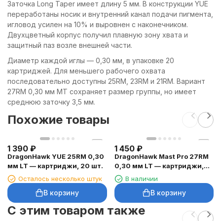
Заточка Long Taper имеет длину 5 мм. В конструкции YUE
переработаны носик и внутренний канал подачи пигмента,
игловод усилен на 10% и выровнен с наконечником.
Двухцветный корпус получил плавную зону хвата и
защитный паз возле внешней части.
Диаметр каждой иглы — 0,30 мм, в упаковке 20
картриджей. Для меньшего рабочего охвата
последовательно доступны 25RM, 23RM и 21RM. Вариант
27RM 0,30 мм MT сохраняет размер группы, но имеет
среднюю заточку 3,5 мм.
Похожие товары
1 390
₽
1 450
₽
DragonHawk YUE 25RM 0,30
DragonHawk Mast Pro 27RM
мм LT — картриджи, 20 шт.
0,30 мм LT — картриджи,
20 шт.
Осталось несколько штук
В наличии
В корзину
В корзину
C этим товаром также