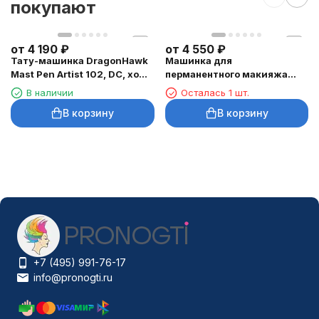
покупают
от
4 190
₽
от
4 550
₽
Тату-машинка DragonHawk
Машинка для
Mast Pen Artist 102, DC, ход
перманентного макияжа
3,5 мм
DragonHawk Mast Tour Air,
В наличии
Осталась 1 шт.
RCA, ход 2,3 мм
В корзину
В корзину
+7 (495) 991-76-17
info@pronogti.ru