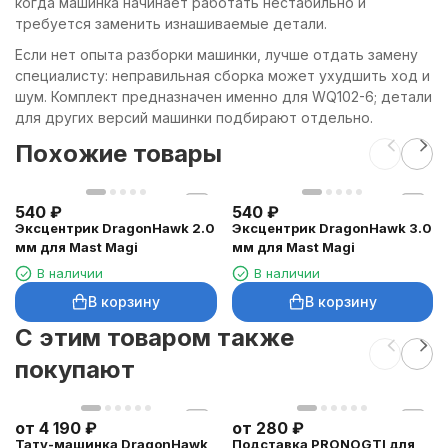
когда машинка начинает работать нестабильно и
требуется заменить изнашиваемые детали.
Если нет опыта разборки машинки, лучше отдать замену
специалисту: неправильная сборка может ухудшить ход и
шум. Комплект предназначен именно для WQ102-6; детали
для других версий машинки подбирают отдельно.
Похожие товары
540
₽
540
₽
Эксцентрик DragonHawk 2.0
Эксцентрик DragonHawk 3.0
мм для Mast Magi
мм для Mast Magi
В наличии
В наличии
В корзину
В корзину
C этим товаром также
покупают
от
4 190
₽
от
280
₽
Тату-машинка DragonHawk
Подставка PRONOGTI для