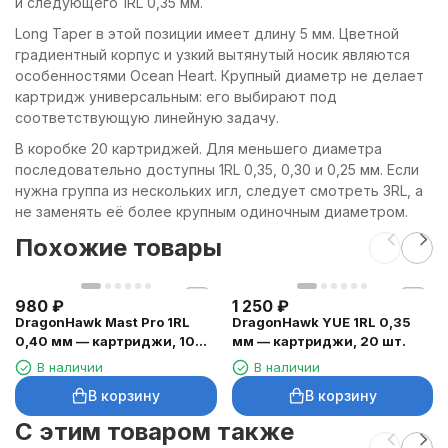
и следующего 1RL 0,35 мм.
Long Taper в этой позиции имеет длину 5 мм. Цветной
градиентный корпус и узкий вытянутый носик являются
особенностями Ocean Heart. Крупный диаметр не делает
картридж универсальным: его выбирают под
соответствующую линейную задачу.
В коробке 20 картриджей. Для меньшего диаметра
последовательно доступны 1RL 0,35, 0,30 и 0,25 мм. Если
нужна группа из нескольких игл, следует смотреть 3RL, а
не заменять её более крупным одиночным диаметром.
Похожие товары
980
₽
1 250
₽
DragonHawk Mast Pro 1RL
DragonHawk YUE 1RL 0,35
0,40 мм — картриджи, 10
мм — картриджи, 20 шт.
шт.
В наличии
В наличии
В корзину
В корзину
C этим товаром также