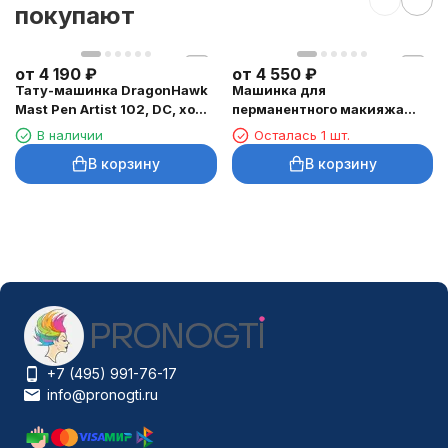
покупают
от
4 190
₽
от
4 550
₽
Тату-машинка DragonHawk
Машинка для
Mast Pen Artist 102, DC, ход
перманентного макияжа
3,5 мм
DragonHawk Mast Tour Air,
В наличии
Осталась 1 шт.
RCA, ход 2,3 мм
В корзину
В корзину
+7 (495) 991-76-17
info@pronogti.ru