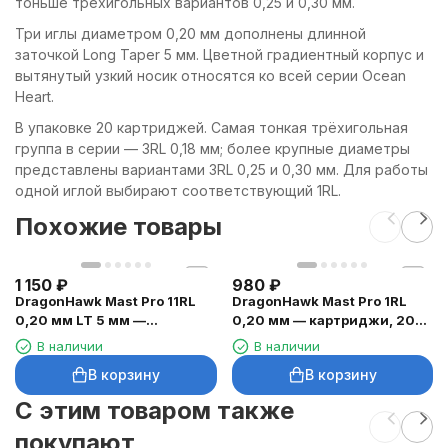
тоньше трёхигольных вариантов 0,25 и 0,30 мм.
Три иглы диаметром 0,20 мм дополнены длинной
заточкой Long Taper 5 мм. Цветной градиентный корпус и
вытянутый узкий носик относятся ко всей серии Ocean
Heart.
В упаковке 20 картриджей. Самая тонкая трёхигольная
группа в серии — 3RL 0,18 мм; более крупные диаметры
представлены вариантами 3RL 0,25 и 0,30 мм. Для работы
одной иглой выбирают соответствующий 1RL.
Похожие товары
1 150
₽
980
₽
DragonHawk Mast Pro 11RL
DragonHawk Mast Pro 1RL
0,20 мм LT 5 мм —
0,20 мм — картриджи, 20
картриджи, 20 шт.
шт.
В наличии
В наличии
В корзину
В корзину
C этим товаром также
покупают