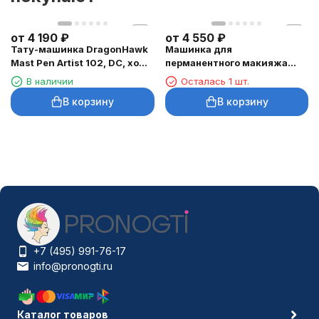
от
4 190
₽
от
4 550
₽
Тату-машинка DragonHawk
Машинка для
Mast Pen Artist 102, DC, ход
перманентного макияжа
3,5 мм
DragonHawk Mast Tour Air,
В наличии
Осталась 1 шт.
RCA, ход 2,3 мм
В корзину
В корзину
+7 (495) 991-76-17
info@pronogti.ru
Каталог товаров