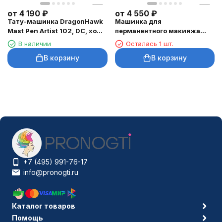
от
4 190
₽
от
4 550
₽
Тату-машинка DragonHawk
Машинка для
Mast Pen Artist 102, DC, ход
перманентного макияжа
3,5 мм
DragonHawk Mast Tour Air,
В наличии
Осталась 1 шт.
RCA, ход 2,3 мм
В корзину
В корзину
+7 (495) 991-76-17
info@pronogti.ru
Каталог товаров
Помощь