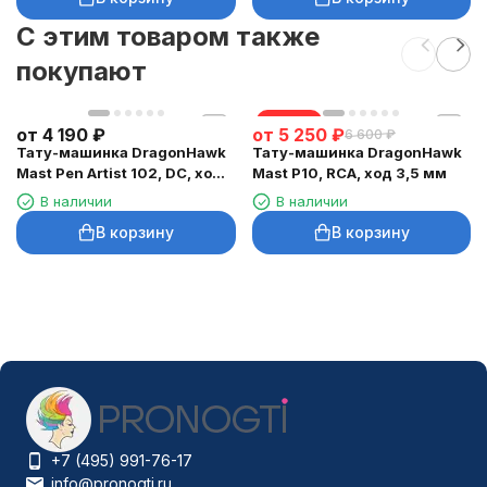
C этим товаром также
покупают
скидка
от
4 190
₽
от
5 250
₽
6 600
₽
Тату-машинка DragonHawk
Тату-машинка DragonHawk
Mast Pen Artist 102, DC, ход
Mast P10, RCA, ход 3,5 мм
3,5 мм
В наличии
В наличии
В корзину
В корзину
+7 (495) 991-76-17
info@pronogti.ru