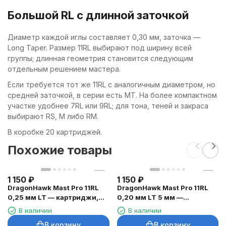
Большой RL с длинной заточкой
Диаметр каждой иглы составляет 0,30 мм, заточка —
Long Taper. Размер 11RL выбирают под ширину всей
группы; длинная геометрия становится следующим
отдельным решением мастера.
Если требуется тот же 11RL с аналогичным диаметром, но
средней заточкой, в серии есть MT. На более компактном
участке удобнее 7RL или 9RL; для тона, теней и закраса
выбирают RS, M либо RM.
В коробке 20 картриджей.
Похожие товары
1 150
₽
1 150
₽
DragonHawk Mast Pro 11RL
DragonHawk Mast Pro 11RL
0,25 мм LT — картриджи,
0,20 мм LT 5 мм —
20 шт.
картриджи, 20 шт.
В наличии
В наличии
В корзину
В корзину