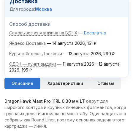
Доставка
Для города:
Москва
Способ доставки
Самовывоз из магазина на ВДНХ
Бесплатно
Яндекс Доставка
14 августа 2026
151
₽
Курьер Яндекс Доставки
13 августа 2026
290
₽
СДЭК — пункт выдачи
11 августа 2026
–
12 августа
2026
195
₽
Описание
Характеристики
Отзывы
DragonHawk Mast Pro 11RL 0,30 мм LT
берут для
широкого контура и крупных линейных фрагментов, когда
группа из девяти игл мала по масштабу. Одиннадцать игл
собраны как Round Liner, поэтому основная задача этого
картриджа — линия.