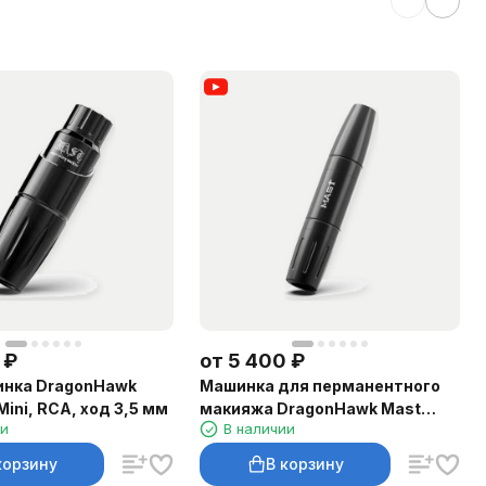
₽
от
5 400
₽
инка DragonHawk
Машинка для перманентного
Mini, RCA, ход 3,5 мм
макияжа DragonHawk Mast
ии
В наличии
Magi Pen, RCA, ход 2–3 мм
корзину
В корзину