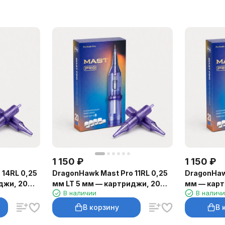
1 150
₽
1 150
₽
 14RL 0,25
DragonHawk Mast Pro 11RL 0,25
DragonHaw
джи, 20
мм LT 5 мм — картриджи, 20
мм — карт
В наличии
В налич
шт.
В корзину
В 