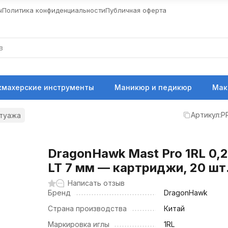
ы
Политика конфиденциальности
Публичная оферта
кмахерские инструменты
Маникюр и педикюр
Мак
Артикул:
P
атуажа
DragonHawk Mast Pro 1RL 0,
LT 7 мм — картриджи, 20 шт
Написать отзыв
Бренд
DragonHawk
Страна производства
Китай
Маркировка иглы
1RL