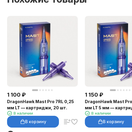
1 100
₽
1 150
₽
DragonHawk Mast Pro 7RL 0,25
DragonHawk Mast Pro
мм LT — картриджи, 20 шт.
мм LT 5 мм — картри
В наличии
В наличии
шт.
В корзину
В корзину