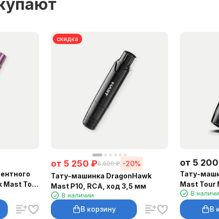
окупают
скидка
от
5 200
от
5 250
₽
-20%
6 600
₽
ентного
Тату-маш
Тату-машинка DragonHawk
 Mast Tour
Mast Tour 
Mast P10, RCA, ход 3,5 мм
В налич
В наличии
В корзину
В 