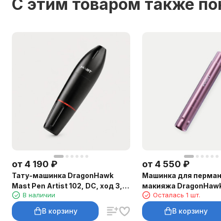
C этим товаром также п
от
4 190
₽
от
4 550
₽
Тату-машинка DragonHawk
Машинка для перман
Mast Pen Artist 102, DC, ход 3,5
макияжа DragonHawk
В наличии
Осталась 1 шт.
мм
Air, RCA, ход 2,3 мм
В корзину
В корзину