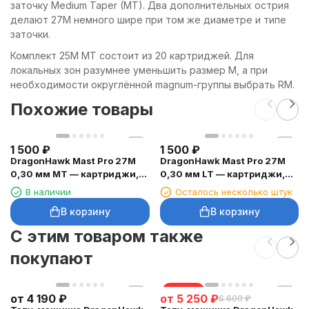
заточку Medium Taper (MT). Два дополнительных острия
делают 27M немного шире при том же диаметре и типе
заточки.
Комплект 25M MT состоит из 20 картриджей. Для
локальных зон разумнее уменьшить размер M, а при
необходимости округлённой magnum-группы выбрать RM.
Похожие товары
1 500
₽
1 500
₽
DragonHawk Mast Pro 27M
DragonHawk Mast Pro 27M
0,30 мм MT — картриджи,
0,30 мм LT — картриджи,
20 шт.
20 шт.
В наличии
Осталось несколько штук
В корзину
В корзину
C этим товаром также
покупают
скидка
от
4 190
₽
от
5 250
₽
6 600
₽