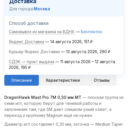
Доставка
Для города:
Москва
Способ доставки
Самовывоз из магазина на ВДНХ
Бесплатно
Яндекс Доставка
14 августа 2026
151
₽
Курьер Яндекс Доставки
13 августа 2026
290
₽
СДЭК — пункт выдачи
11 августа 2026
–
12 августа
2026
195
₽
Описание
Характеристики
Отзывы
DragonHawk Mast Pro 7M 0,30 мм MT
— плоская группа из
семи игл, которую берут для теневой работы и
заполнения там, где 5M даёт слишком узкий охват, а
переход к крупному Magnum ещё не нужен.
Диаметр игл составляет 0,30 мм, заточка — Medium Taper