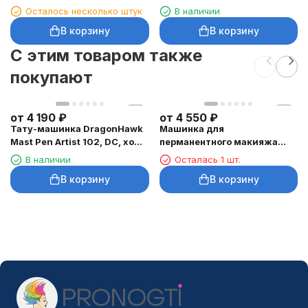
20 шт.
Осталось несколько штук
В наличии
В корзину
В корзину
C этим товаром также
покупают
от
4 190
₽
от
4 550
₽
Тату-машинка DragonHawk
Машинка для
Mast Pen Artist 102, DC, ход
перманентного макияжа
3,5 мм
DragonHawk Mast Tour Air,
В наличии
Осталась 1 шт.
RCA, ход 2,3 мм
В корзину
В корзину