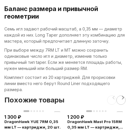
Баланс размера и привычной
геометрии
Семь игл задают рабочий масштаб, а 0,35 мм — диаметр
каждой из них. Long Taper дополняет эту комбинацию для
мастера, который предпочитает длинную заточку.
При выборе между 7RM LT и MT можно сохранить
одинаковые число игл и диаметр, изменив только
привычный тип taper. Если же меняется площадь работы,
нужен меньший или больший размер RM.
Комплект состоит из 20 картриджей. Для прорисовки
линии вместо него берут Round Liner подходящего
размера.
Похожие товары
1 300
₽
1 200
₽
DragonHawk YUE 7RM 0,35
DragonHawk Mast Pro 15RM
мм LT — картриджи, 20 шт.
0,35 мм LT — картриджи,