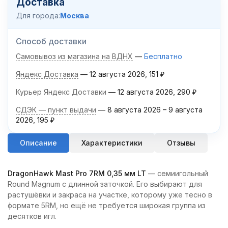
Доставка
Для города:
Москва
Способ доставки
Самовывоз из магазина на ВДНХ
Бесплатно
Яндекс Доставка
12 августа 2026
151
₽
Курьер Яндекс Доставки
12 августа 2026
290
₽
СДЭК — пункт выдачи
8 августа 2026
–
9 августа
2026
195
₽
Описание
Характеристики
Отзывы
DragonHawk Mast Pro 7RM 0,35 мм LT
— семиигольный
Round Magnum с длинной заточкой. Его выбирают для
растушёвки и закраса на участке, которому уже тесно в
формате 5RM, но ещё не требуется широкая группа из
десятков игл.