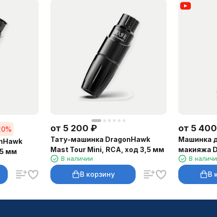
от
5 200
₽
от
5 400
20%
Тату-машинка DragonHawk
Машинка д
onHawk
Mast Tour Mini, RCA, ход 3,5 мм
макияжа D
,5 мм
В наличии
В налич
Magi Pen, 
В корзину
В 