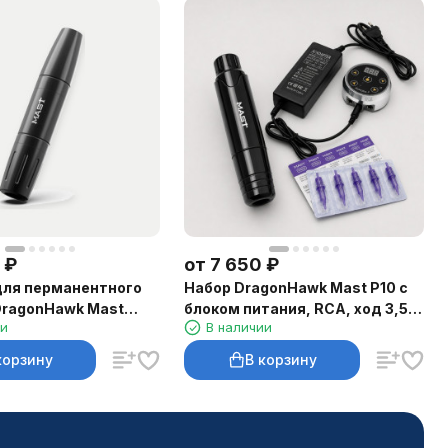
₽
от
7 650
₽
ля перманентного
Набор DragonHawk Mast P10 с
ragonHawk Mast
блоком питания, RCA, ход 3,5
ии
В наличии
RCA, ход 2–3 мм
мм
корзину
В корзину