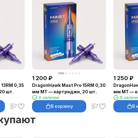
1 200
₽
1 250
₽
 13RM 0,35
DragonHawk Mast Pro 15RM 0,30
DragonHaw
20 шт.
мм MT — картриджи, 20 шт.
мм MT — к
В наличии
В налич
В корзину
В 
окупают