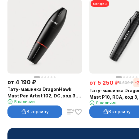
скидка
от
4 190
₽
от
5 250
₽
-
6 600
₽
Тату-машинка DragonHawk
Тату-машинка Drag
Mast Pen Artist 102, DC, ход 3,5
Mast P10, RCA, ход 3
В наличии
мм
В наличии
В корзину
В корзину