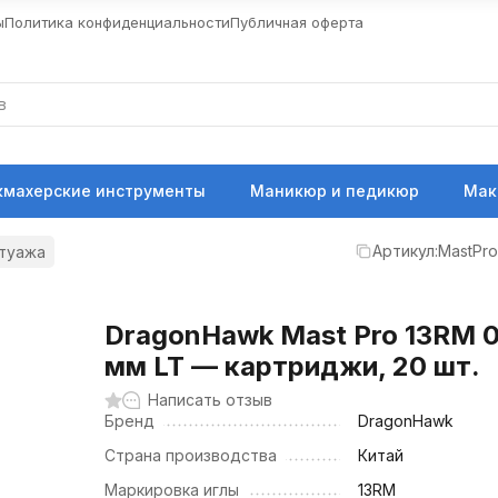
ы
Политика конфиденциальности
Публичная оферта
кмахерские инструменты
Маникюр и педикюр
Мак
Артикул:
MastPro
атуажа
DragonHawk Mast Pro 13RM 0
мм LT — картриджи, 20 шт.
Написать отзыв
Бренд
DragonHawk
Страна производства
Китай
Маркировка иглы
13RM