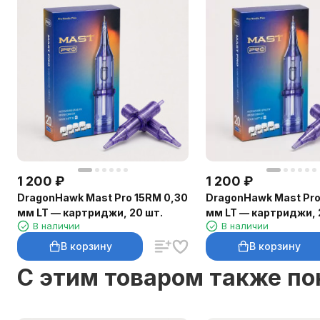
1 200
₽
1 200
₽
DragonHawk Mast Pro 15RM 0,30
DragonHawk Mast Pro
мм LT — картриджи, 20 шт.
мм LT — картриджи, 
В наличии
В наличии
В корзину
В корзину
C этим товаром также п