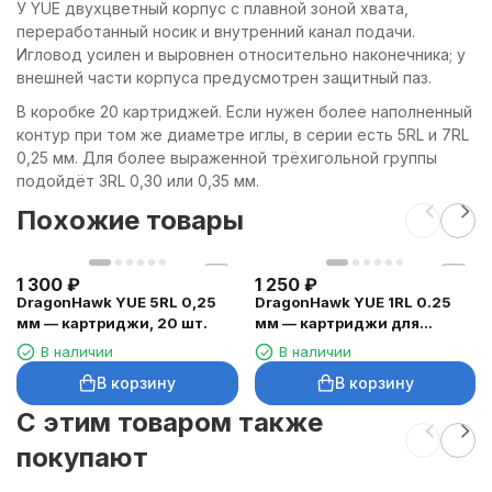
У YUE двухцветный корпус с плавной зоной хвата,
переработанный носик и внутренний канал подачи.
Игловод усилен и выровнен относительно наконечника; у
внешней части корпуса предусмотрен защитный паз.
В коробке 20 картриджей. Если нужен более наполненный
контур при том же диаметре иглы, в серии есть 5RL и 7RL
0,25 мм. Для более выраженной трёхигольной группы
подойдёт 3RL 0,30 или 0,35 мм.
Похожие товары
1 300
₽
1 250
₽
DragonHawk YUE 5RL 0,25
DragonHawk YUE 1RL 0.25
мм — картриджи, 20 шт.
мм — картриджи для
микролиний
В наличии
В наличии
В корзину
В корзину
C этим товаром также
покупают