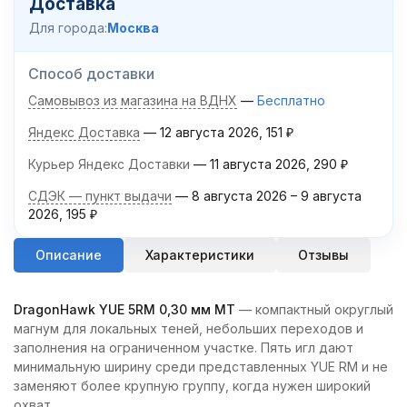
Доставка
Для города:
Москва
Способ доставки
Самовывоз из магазина на ВДНХ
Бесплатно
Яндекс Доставка
12 августа 2026
151
₽
Курьер Яндекс Доставки
11 августа 2026
290
₽
СДЭК — пункт выдачи
8 августа 2026
–
9 августа
2026
195
₽
Описание
Характеристики
Отзывы
DragonHawk YUE 5RM 0,30 мм MT
— компактный округлый
магнум для локальных теней, небольших переходов и
заполнения на ограниченном участке. Пять игл дают
минимальную ширину среди представленных YUE RM и не
заменяют более крупную группу, когда нужен широкий
охват.