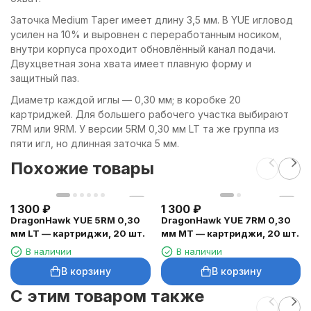
Заточка Medium Taper имеет длину 3,5 мм. В YUE игловод
усилен на 10% и выровнен с переработанным носиком,
внутри корпуса проходит обновлённый канал подачи.
Двухцветная зона хвата имеет плавную форму и
защитный паз.
Диаметр каждой иглы — 0,30 мм; в коробке 20
картриджей. Для большего рабочего участка выбирают
7RM или 9RM. У версии 5RM 0,30 мм LT та же группа из
пяти игл, но длинная заточка 5 мм.
Похожие товары
1 300
₽
1 300
₽
DragonHawk YUE 5RM 0,30
DragonHawk YUE 7RM 0,30
мм LT — картриджи, 20 шт.
мм MT — картриджи, 20 шт.
В наличии
В наличии
В корзину
В корзину
C этим товаром также