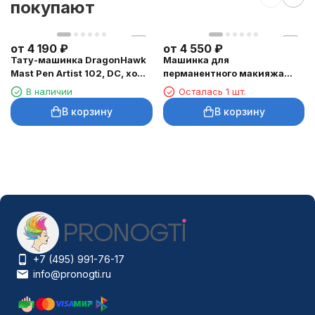
покупают
от
4 190
₽
от
4 550
₽
Тату-машинка DragonHawk
Машинка для
Mast Pen Artist 102, DC, ход
перманентного макияжа
3,5 мм
DragonHawk Mast Tour Air,
В наличии
Осталась 1 шт.
RCA, ход 2,3 мм
В корзину
В корзину
+7 (495) 991-76-17
info@pronogti.ru