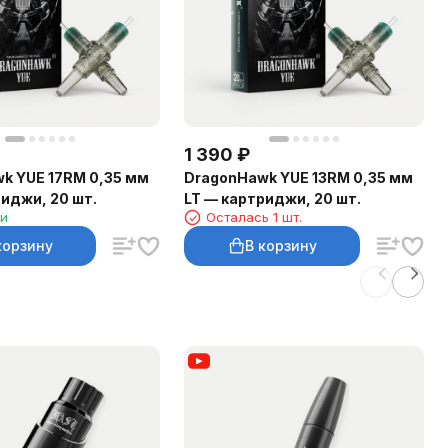
1 390
₽
k YUE 17RM 0,35 мм
DragonHawk YUE 13RM 0,35 мм
риджи, 20 шт.
LT — картриджи, 20 шт.
ии
Осталась 1 шт.
корзину
В корзину