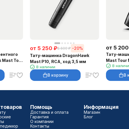
от
5 200
от
5 250
₽
-20%
6 600
₽
ентного
Тату-маш
Тату-машинка DragonHawk
 Mast Tour
Mast Tour 
Mast P10, RCA, ход 3,5 мм
В налич
В наличии
В корзину
В 
 товаров
Помощь
Информация
ату
Доставка и оплата
Магазин
рские
Гарантия
Блог
ты
О компании
 педикюр
Контакты