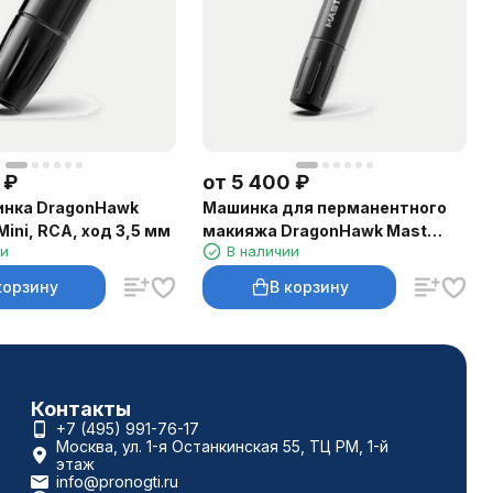
₽
от
5 400
₽
инка DragonHawk
Машинка для перманентного
Mini, RCA, ход 3,5 мм
макияжа DragonHawk Mast
ии
В наличии
Magi Pen, RCA, ход 2–3 мм
корзину
В корзину
Контакты
+7 (495) 991-76-17
Москва, ул. 1-я Останкинская 55, ТЦ РМ, 1-й
этаж
info@pronogti.ru