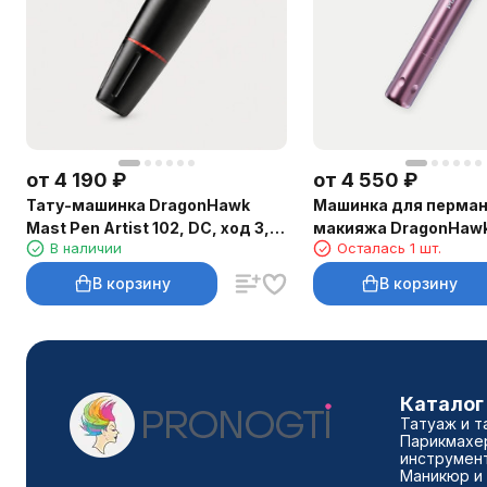
от
4 190
₽
от
4 550
₽
Тату-машинка DragonHawk
Машинка для перман
Mast Pen Artist 102, DC, ход 3,5
макияжа DragonHawk
В наличии
Осталась 1 шт.
мм
Air, RCA, ход 2,3 мм
В корзину
В корзину
Каталог
Татуаж и т
Парикмахе
инструмен
Маникюр и