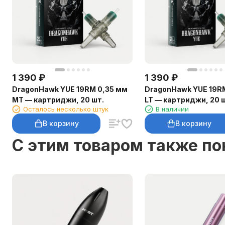
1 390
₽
1 390
₽
DragonHawk YUE 19RM 0,35 мм
DragonHawk YUE 19R
MT — картриджи, 20 шт.
LT — картриджи, 20 
Осталось несколько штук
В наличии
В корзину
В корзину
C этим товаром также п