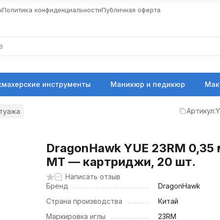
ы
Политика конфиденциальности
Публичная оферта
кмахерские инструменты
Маникюр и педикюр
Мак
Артикул:
Y
атуажа
DragonHawk YUE 23RM 0,35
MT — картриджи, 20 шт.
Написать отзыв
Бренд
DragonHawk
Страна производства
Китай
Маркировка иглы
23RM