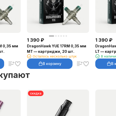
1 390
₽
1 390
₽
M 0,35 мм
DragonHawk YUE 17RM 0,35 мм
DragonHaw
шт.
MT — картриджи, 20 шт.
LT — карт
Осталось несколько штук
В налич
В корзину
В 
окупают
скидка