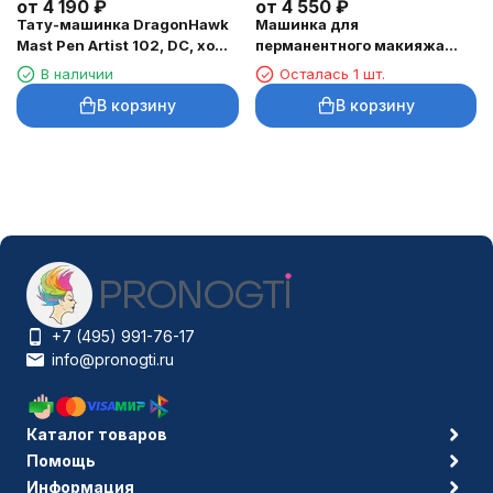
от
4 190
₽
от
4 550
₽
Тату-машинка DragonHawk
Машинка для
Mast Pen Artist 102, DC, ход
перманентного макияжа
3,5 мм
DragonHawk Mast Tour Air,
В наличии
Осталась 1 шт.
RCA, ход 2,3 мм
В корзину
В корзину
+7 (495) 991-76-17
info@pronogti.ru
Каталог товаров
Помощь
Информация