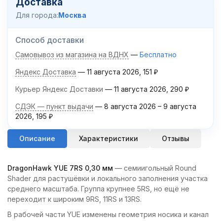
Доставка
Для города:
Москва
Способ доставки
Самовывоз из магазина на ВДНХ
Бесплатно
Яндекс Доставка
11 августа 2026
151
₽
Курьер Яндекс Доставки
11 августа 2026
290
₽
СДЭК — пункт выдачи
8 августа 2026
–
9 августа
2026
195
₽
Описание
Характеристики
Отзывы
DragonHawk YUE 7RS 0,30 мм
— семиигольный Round
Shader для растушёвки и локального заполнения участка
среднего масштаба. Группа крупнее 5RS, но ещё не
переходит к широким 9RS, 11RS и 13RS.
В рабочей части YUE изменены геометрия носика и канал