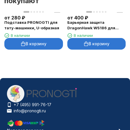
покупают
от
280
₽
от
400
₽
Подставка PRONOGTI для
Барьерная защита
тату-машинки, U-образная
DragonHawk WS186 для
тату-машинок
В наличии
В наличии
В корзину
В корзину
+7 (495) 991-76-17
info@pronogti.ru