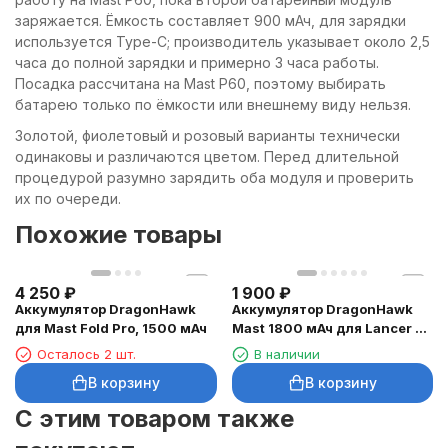
заряжается. Ёмкость составляет 900 мАч, для зарядки
используется Type-C; производитель указывает около 2,5
часа до полной зарядки и примерно 3 часа работы.
Посадка рассчитана на Mast P60, поэтому выбирать
батарею только по ёмкости или внешнему виду нельзя.
Золотой, фиолетовый и розовый варианты технически
одинаковы и различаются цветом. Перед длительной
процедурой разумно зарядить оба модуля и проверить
их по очереди.
Похожие товары
4 250
₽
1 900
₽
Аккумулятор DragonHawk
Аккумулятор DragonHawk
для Mast Fold Pro, 1500 мАч
Mast 1800 мАч для Lancer и
Armor
Осталось 2 шт.
В наличии
В корзину
В корзину
C этим товаром также