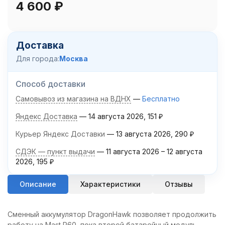
4 600
₽
Доставка
Для города:
Москва
Способ доставки
Самовывоз из магазина на ВДНХ
Бесплатно
Яндекс Доставка
14 августа 2026
151
₽
Курьер Яндекс Доставки
13 августа 2026
290
₽
СДЭК — пункт выдачи
11 августа 2026
–
12 августа
2026
195
₽
Описание
Характеристики
Отзывы
Сменный аккумулятор DragonHawk позволяет продолжить
работу на Mast P60, пока второй батарейный модуль