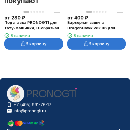
покупают
от
280
₽
от
400
₽
Подставка PRONOGTI для
Барьерная защита
тату-машинки, U-образная
DragonHawk WS186 для
тату-машинок
В наличии
В наличии
В корзину
В корзину
+7 (495) 991-76-17
info@pronogti.ru