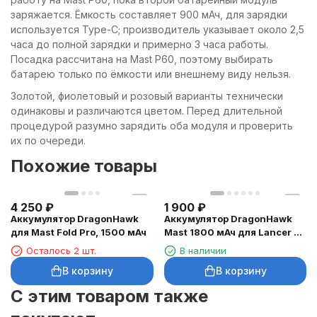
заряжается. Ёмкость составляет 900 мАч, для зарядки
используется Type-C; производитель указывает около 2,5
часа до полной зарядки и примерно 3 часа работы.
Посадка рассчитана на Mast P60, поэтому выбирать
батарею только по ёмкости или внешнему виду нельзя.
Золотой, фиолетовый и розовый варианты технически
одинаковы и различаются цветом. Перед длительной
процедурой разумно зарядить оба модуля и проверить
их по очереди.
Похожие товары
4 250
₽
1 900
₽
Аккумулятор DragonHawk
Аккумулятор DragonHawk
для Mast Fold Pro, 1500 мАч
Mast 1800 мАч для Lancer и
Armor
Осталось 2 шт.
В наличии
В корзину
В корзину
C этим товаром также