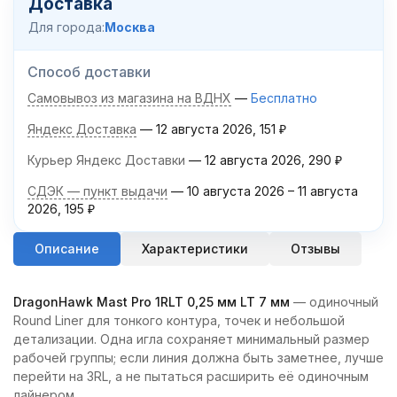
Доставка
Для города:
Москва
Способ доставки
Самовывоз из магазина на ВДНХ
Бесплатно
Яндекс Доставка
12 августа 2026
151
₽
Курьер Яндекс Доставки
12 августа 2026
290
₽
СДЭК — пункт выдачи
10 августа 2026
–
11 августа
2026
195
₽
Описание
Характеристики
Отзывы
DragonHawk Mast Pro 1RLT 0,25 мм LT 7 мм
— одиночный
Round Liner для тонкого контура, точек и небольшой
детализации. Одна игла сохраняет минимальный размер
рабочей группы; если линия должна быть заметнее, лучше
перейти на 3RL, а не пытаться расширить её одиночным
лайнером.