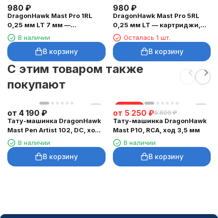
980
₽
980
₽
DragonHawk Mast Pro 1RL
DragonHawk Mast Pro 5RL
0,25 мм LT 7 мм —
0,25 мм LT — картриджи,
картриджи, 20 шт.
20 шт.
В наличии
Осталась 1 шт.
В корзину
В корзину
C этим товаром также
покупают
скидка
от
4 190
₽
от
5 250
₽
6 600
₽
Тату-машинка DragonHawk
Тату-машинка DragonHawk
Mast Pen Artist 102, DC, ход
Mast P10, RCA, ход 3,5 мм
3,5 мм
В наличии
В наличии
В корзину
В корзину