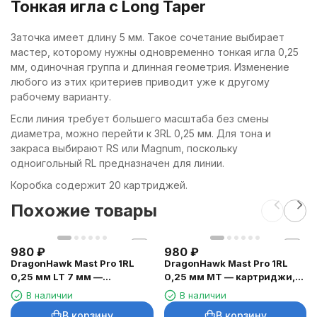
Тонкая игла с Long Taper
Заточка имеет длину 5 мм. Такое сочетание выбирает
мастер, которому нужны одновременно тонкая игла 0,25
мм, одиночная группа и длинная геометрия. Изменение
любого из этих критериев приводит уже к другому
рабочему варианту.
Если линия требует большего масштаба без смены
диаметра, можно перейти к 3RL 0,25 мм. Для тона и
закраса выбирают RS или Magnum, поскольку
одноигольный RL предназначен для линии.
Коробка содержит 20 картриджей.
Похожие товары
980
₽
980
₽
DragonHawk Mast Pro 1RL
DragonHawk Mast Pro 1RL
0,25 мм LT 7 мм —
0,25 мм MT — картриджи,
картриджи, 20 шт.
20 шт.
В наличии
В наличии
В корзину
В корзину