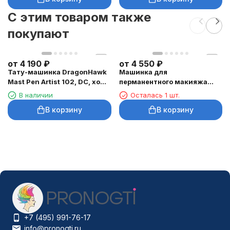
C этим товаром также
покупают
от
4 190
₽
от
4 550
₽
Тату-машинка DragonHawk
Машинка для
Mast Pen Artist 102, DC, ход
перманентного макияжа
3,5 мм
DragonHawk Mast Tour Air,
В наличии
Осталась 1 шт.
RCA, ход 2,3 мм
В корзину
В корзину
+7 (495) 991-76-17
info@pronogti.ru