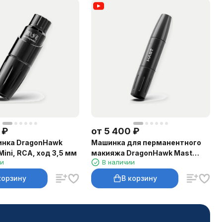
₽
от
5 400
₽
инка DragonHawk
Машинка для перманентного
Mini, RCA, ход 3,5 мм
макияжа DragonHawk Mast
ии
В наличии
Magi Pen, RCA, ход 2–3 мм
корзину
В корзину