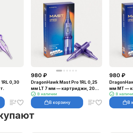
980
₽
980
₽
 1RL 0,30
DragonHawk Mast Pro 1RL 0,25
DragonHawk
т.
мм LT 7 мм — картриджи, 20
мм MT — к
В наличии
В налич
шт.
В корзину
В 
окупают