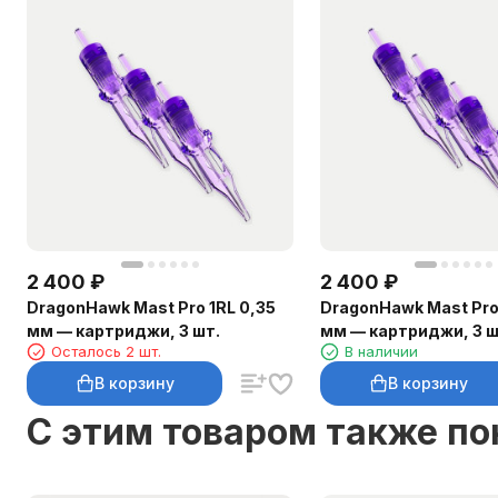
2 400
₽
2 400
₽
DragonHawk Mast Pro 1RL 0,35
DragonHawk Mast Pro
мм — картриджи, 3 шт.
мм — картриджи, 3 ш
Осталось 2 шт.
В наличии
В корзину
В корзину
C этим товаром также п