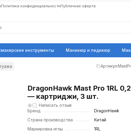
ы
Политика конфиденциальности
Публичная оферта
кмахерские инструменты
Маникюр и педикюр
Мак
Артикул:
MastPr
атуажа
DragonHawk Mast Pro 1RL 0,
— картриджи, 3 шт.
Написать отзыв
Бренд
DragonHawk
Страна производства
Китай
Маркировка иглы
1RL