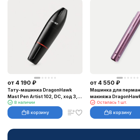
от
4 190
₽
от
4 550
₽
Тату-машинка DragonHawk
Машинка для перман
Mast Pen Artist 102, DC, ход 3,5
макияжа DragonHawk
В наличии
Осталась 1 шт.
мм
Air, RCA, ход 2,3 мм
В корзину
В корзину