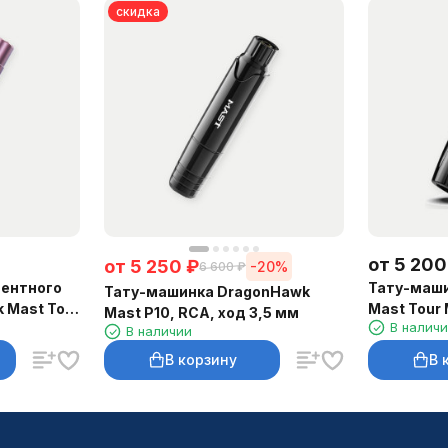
скидка
от
5 200
от
5 250
₽
-20%
6 600
₽
ентного
Тату-маш
Тату-машинка DragonHawk
 Mast Tour
Mast Tour 
Mast P10, RCA, ход 3,5 мм
В налич
В наличии
В корзину
В 