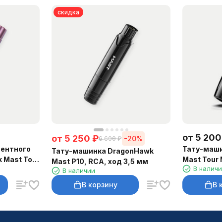
скидка
от
5 200
от
5 250
₽
-20%
6 600
₽
ентного
Тату-маш
Тату-машинка DragonHawk
 Mast Tour
Mast Tour 
Mast P10, RCA, ход 3,5 мм
В налич
В наличии
В корзину
В 