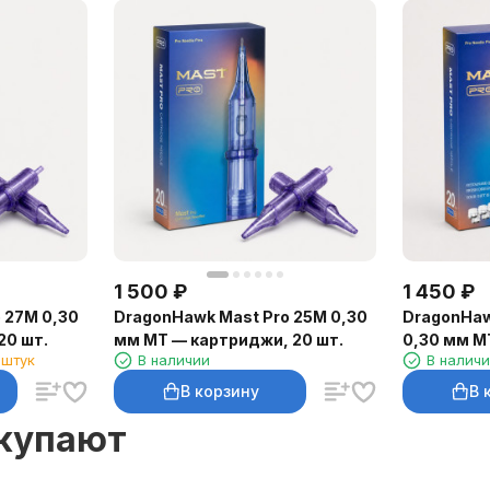
1 500
₽
1 450
₽
 27M 0,30
DragonHawk Mast Pro 25M 0,30
DragonHaw
20 шт.
мм MT — картриджи, 20 шт.
0,30 мм M
 штук
В наличии
В налич
шт.
В корзину
В 
окупают