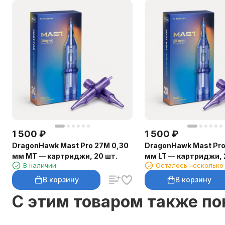
1 500
₽
1 500
₽
DragonHawk Mast Pro 27M 0,30
DragonHawk Mast Pro
мм MT — картриджи, 20 шт.
мм LT — картриджи, 
В наличии
Осталось несколько
В корзину
В корзину
C этим товаром также п