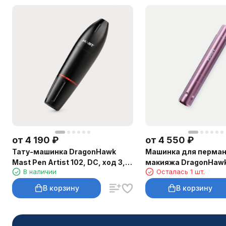
от
4 190
₽
от
4 550
₽
Тату-машинка DragonHawk
Машинка для перман
Mast Pen Artist 102, DC, ход 3,5
макияжа DragonHawk
В наличии
Осталась 1 шт.
мм
Air, RCA, ход 2,3 мм
В корзину
В корзину