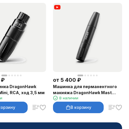
₽
от
5 400
₽
инка DragonHawk
Машинка для перманентного
Mini, RCA, ход 3,5 мм
макияжа DragonHawk Mast
ии
В наличии
Magi Pen, RCA, ход 2–3 мм
корзину
В корзину