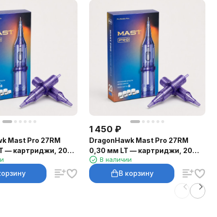
1 450
₽
k Mast Pro 27RM
DragonHawk Mast Pro 27RM
T — картриджи, 20
0,30 мм LT — картриджи, 20
ии
В наличии
шт.
корзину
В корзину