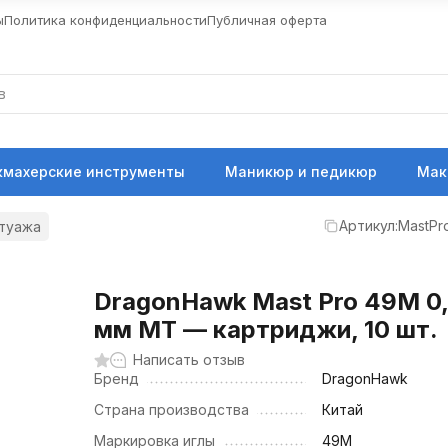
ы
Политика конфиденциальности
Публичная оферта
кмахерские инструменты
Маникюр и педикюр
Мак
Артикул:
MastPr
атуажа
DragonHawk Mast Pro 49M 0
мм MT — картриджи, 10 шт.
Написать отзыв
Бренд
DragonHawk
Страна производства
Китай
Маркировка иглы
49M