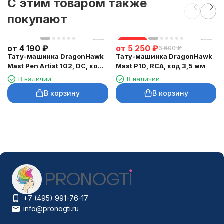
C этим товаром также
покупают
скидка
от
4 190
₽
от
5 250
₽
6 600
₽
Тату-машинка DragonHawk
Тату-машинка DragonHawk
Mast Pen Artist 102, DC, ход
Mast P10, RCA, ход 3,5 мм
3,5 мм
В наличии
В наличии
В корзину
В корзину
+7 (495) 991-76-17
info@pronogti.ru