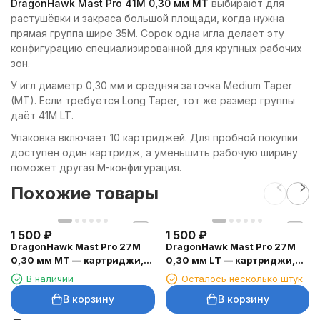
DragonHawk Mast Pro 41M 0,30 мм MT
выбирают для
растушёвки и закраса большой площади, когда нужна
прямая группа шире 35M. Сорок одна игла делает эту
конфигурацию специализированной для крупных рабочих
зон.
У игл диаметр 0,30 мм и средняя заточка Medium Taper
(MT). Если требуется Long Taper, тот же размер группы
даёт 41M LT.
Упаковка включает 10 картриджей. Для пробной покупки
доступен один картридж, а уменьшить рабочую ширину
поможет другая M-конфигурация.
Похожие товары
1 500
₽
1 500
₽
DragonHawk Mast Pro 27M
DragonHawk Mast Pro 27M
0,30 мм MT — картриджи,
0,30 мм LT — картриджи,
20 шт.
20 шт.
В наличии
Осталось несколько штук
В корзину
В корзину