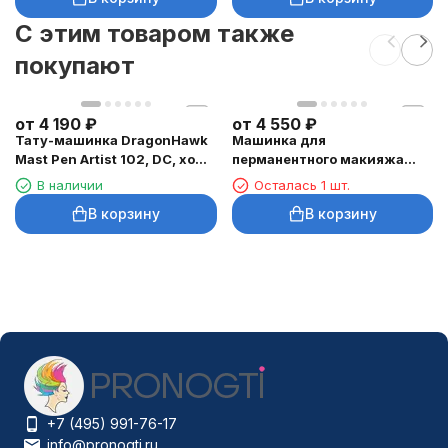
C этим товаром также
покупают
от
4 190
₽
от
4 550
₽
Тату-машинка DragonHawk
Машинка для
Mast Pen Artist 102, DC, ход
перманентного макияжа
3,5 мм
DragonHawk Mast Tour Air,
В наличии
Осталась 1 шт.
RCA, ход 2,3 мм
В корзину
В корзину
+7 (495) 991-76-17
info@pronogti.ru