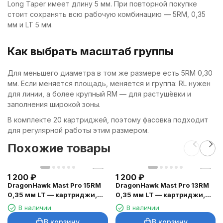
Long Taper имеет длину 5 мм. При повторной покупке
стоит сохранять всю рабочую комбинацию — 5RM, 0,35
мм и LT 5 мм.
Как выбрать масштаб группы
Для меньшего диаметра в том же размере есть 5RM 0,30
мм. Если меняется площадь, меняется и группа: RL нужен
для линии, а более крупный RM — для растушёвки и
заполнения широкой зоны.
В комплекте 20 картриджей, поэтому фасовка подходит
для регулярной работы этим размером.
Похожие товары
1 200
₽
1 200
₽
DragonHawk Mast Pro 15RM
DragonHawk Mast Pro 13RM
0,35 мм LT — картриджи,
0,35 мм LT — картриджи,
20 шт.
20 шт.
В наличии
В наличии
В корзину
В корзину