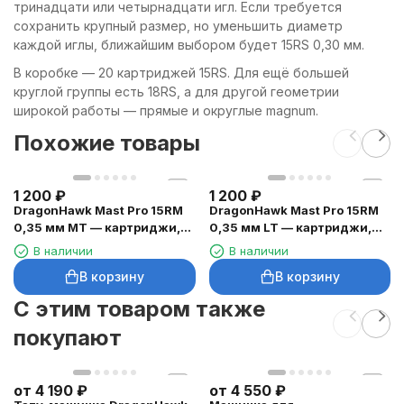
тринадцати или четырнадцати игл. Если требуется
сохранить крупный размер, но уменьшить диаметр
каждой иглы, ближайшим выбором будет 15RS 0,30 мм.
В коробке — 20 картриджей 15RS. Для ещё большей
круглой группы есть 18RS, а для другой геометрии
широкой работы — прямые и округлые magnum.
Похожие товары
1 200
₽
1 200
₽
DragonHawk Mast Pro 15RM
DragonHawk Mast Pro 15RM
0,35 мм MT — картриджи,
0,35 мм LT — картриджи,
20 шт.
20 шт.
В наличии
В наличии
В корзину
В корзину
C этим товаром также
покупают
от
4 190
₽
от
4 550
₽