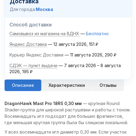
Доставка
Для города:
Москва
Способ доставки
Самовывоз из магазина на ВДНХ
Бесплатно
Яндекс Доставка
12 августа 2026
151
₽
Курьер Яндекс Доставки
11 августа 2026
290
₽
СДЭК — пункт выдачи
7 августа 2026
–
8 августа
2026
195
₽
Описание
Характеристики
Отзывы
DragonHawk Mast Pro 18RS 0,30 мм
— крупная Round
Shader-группа для широкой растушёвки и работы с тоном.
Восемнадцать игл подходят для больших фрагментов,
где меньшая круглая группа была бы слишком локальной.
У всех восемнадцати игл диаметр 0,30 мм. Если участок