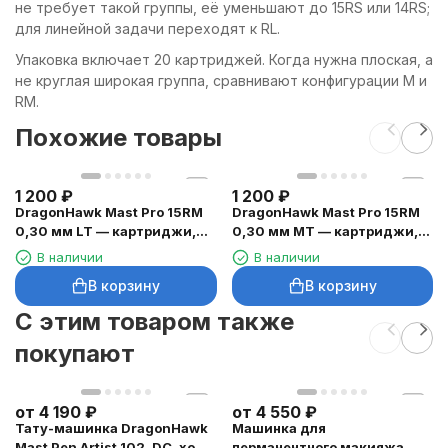
не требует такой группы, её уменьшают до 15RS или 14RS;
для линейной задачи переходят к RL.
Упаковка включает 20 картриджей. Когда нужна плоская, а
не круглая широкая группа, сравнивают конфигурации M и
RM.
Похожие товары
1 200
₽
1 200
₽
DragonHawk Mast Pro 15RM
DragonHawk Mast Pro 15RM
0,30 мм LT — картриджи,
0,30 мм MT — картриджи,
20 шт.
20 шт.
В наличии
В наличии
В корзину
В корзину
C этим товаром также
покупают
от
4 190
₽
от
4 550
₽
Тату-машинка DragonHawk
Машинка для
Mast Pen Artist 102, DC, ход
перманентного макияжа