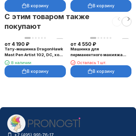
В корзину
В корзину
C этим товаром также
покупают
от
4 190
₽
от
4 550
₽
Тату-машинка DragonHawk
Машинка для
Mast Pen Artist 102, DC, ход
перманентного макияжа
3,5 мм
DragonHawk Mast Tour Air,
В наличии
Осталась 1 шт.
RCA, ход 2,3 мм
В корзину
В корзину
+7 (495) 991-76-17