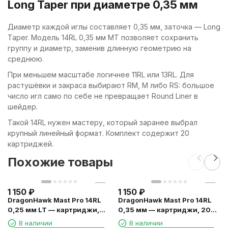
Long Taper при диаметре 0,35 мм
Диаметр каждой иглы составляет 0,35 мм, заточка — Long
Taper. Модель 14RL 0,35 мм MT позволяет сохранить
группу и диаметр, заменив длинную геометрию на
среднюю.
При меньшем масштабе логичнее 11RL или 13RL. Для
растушёвки и закраса выбирают RM, M либо RS: большое
число игл само по себе не превращает Round Liner в
шейдер.
Такой 14RL нужен мастеру, который заранее выбрал
крупный линейный формат. Комплект содержит 20
картриджей.
Похожие товары
1 150
₽
1 150
₽
DragonHawk Mast Pro 14RL
DragonHawk Mast Pro 14RL
0,25 мм LT — картриджи,
0,35 мм — картриджи, 20
20 шт.
шт.
В наличии
В наличии