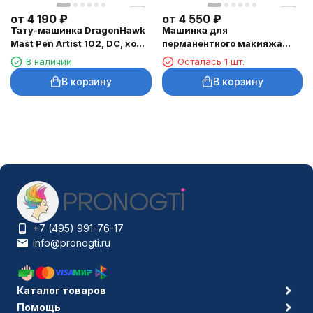
от
4 190
₽
от
4 550
₽
Тату-машинка DragonHawk
Машинка для
Mast Pen Artist 102, DC, ход
перманентного макияжа
3,5 мм
DragonHawk Mast Tour Air,
В наличии
Осталась 1 шт.
RCA, ход 2,3 мм
В корзину
В корзину
+7 (495) 991-76-17
info@pronogti.ru
Каталог товаров
Помощь