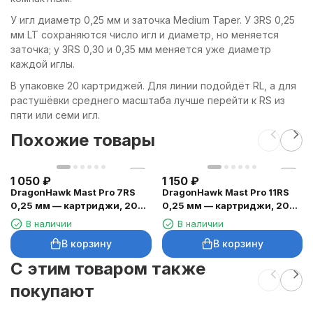
У игл диаметр 0,25 мм и заточка Medium Taper. У 3RS 0,25
мм LT сохраняются число игл и диаметр, но меняется
заточка; у 3RS 0,30 и 0,35 мм меняется уже диаметр
каждой иглы.
В упаковке 20 картриджей. Для линии подойдёт RL, а для
растушёвки среднего масштаба лучше перейти к RS из
пяти или семи игл.
Похожие товары
1 050
₽
1 150
₽
DragonHawk Mast Pro 7RS
DragonHawk Mast Pro 11RS
0,25 мм — картриджи, 20
0,25 мм — картриджи, 20
шт.
шт.
В наличии
В наличии
В корзину
В корзину
C этим товаром также
покупают