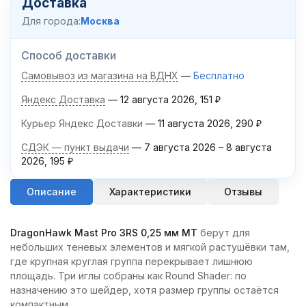
Доставка
Для города:
Москва
Способ доставки
Самовывоз из магазина на ВДНХ
Бесплатно
Яндекс Доставка
12 августа 2026
151
₽
Курьер Яндекс Доставки
11 августа 2026
290
₽
СДЭК — пункт выдачи
7 августа 2026
–
8 августа
2026
195
₽
Описание
Характеристики
Отзывы
DragonHawk Mast Pro 3RS 0,25 мм MT
берут для
небольших теневых элементов и мягкой растушёвки там,
где крупная круглая группа перекрывает лишнюю
площадь. Три иглы собраны как Round Shader: по
назначению это шейдер, хотя размер группы остаётся
компактным.