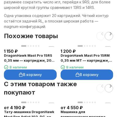
разумнее сократить число игл, перейдя к 9RS; для более
широкой круглой группы сравнивают 13RS и 14RS.
Одна упаковка содержит 20 картриджей. Чёткий контур
остаётся задачей RL, а плоская широкая работа —
magnum-конфигураций.
Похожие товары
1 150
₽
1 200
₽
DragonHawk Mast Pro 15RS
DragonHawk Mast Pro 15RM
0,35 мм — картриджи, 20
0,35 мм MT — картриджи,
шт.
20 шт.
В наличии
В наличии
В корзину
В корзину
C этим товаром также
покупают
от
4 190
₽
от
4 550
₽
Тату-машинка DragonHawk
Машинка для
Mast Pen Artist 102, DC, ход
перманентного макияжа