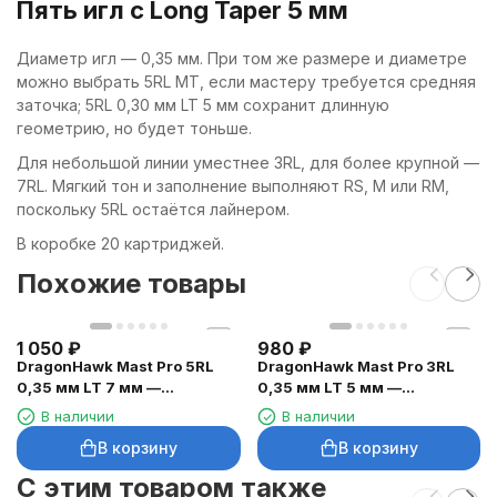
Пять игл с Long Taper 5 мм
Диаметр игл — 0,35 мм. При том же размере и диаметре
можно выбрать 5RL MT, если мастеру требуется средняя
заточка; 5RL 0,30 мм LT 5 мм сохранит длинную
геометрию, но будет тоньше.
Для небольшой линии уместнее 3RL, для более крупной —
7RL. Мягкий тон и заполнение выполняют RS, M или RM,
поскольку 5RL остаётся лайнером.
В коробке 20 картриджей.
Похожие товары
1 050
₽
980
₽
DragonHawk Mast Pro 5RL
DragonHawk Mast Pro 3RL
0,35 мм LT 7 мм —
0,35 мм LT 5 мм —
картриджи, 20 шт.
картриджи, 20 шт.
В наличии
В наличии
В корзину
В корзину
C этим товаром также