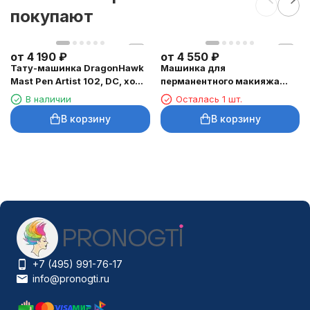
покупают
от
4 190
₽
от
4 550
₽
Тату-машинка DragonHawk
Машинка для
Mast Pen Artist 102, DC, ход
перманентного макияжа
3,5 мм
DragonHawk Mast Tour Air,
В наличии
Осталась 1 шт.
RCA, ход 2,3 мм
В корзину
В корзину
+7 (495) 991-76-17
info@pronogti.ru