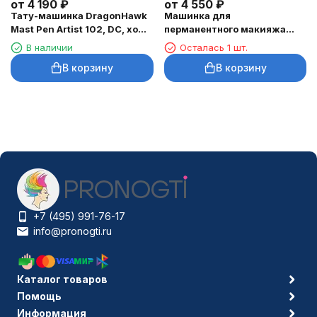
от
4 190
₽
от
4 550
₽
Тату-машинка DragonHawk
Машинка для
Mast Pen Artist 102, DC, ход
перманентного макияжа
3,5 мм
DragonHawk Mast Tour Air,
В наличии
Осталась 1 шт.
RCA, ход 2,3 мм
В корзину
В корзину
+7 (495) 991-76-17
info@pronogti.ru
Каталог товаров
Помощь
Информация