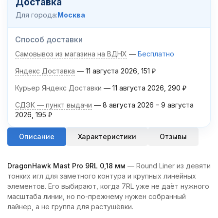
Доставка
Для города:
Москва
Способ доставки
Самовывоз из магазина на ВДНХ
Бесплатно
Яндекс Доставка
11 августа 2026
151
₽
Курьер Яндекс Доставки
11 августа 2026
290
₽
СДЭК — пункт выдачи
8 августа 2026
–
9 августа
2026
195
₽
Описание
Характеристики
Отзывы
DragonHawk Mast Pro 9RL 0,18 мм
— Round Liner из девяти
тонких игл для заметного контура и крупных линейных
элементов. Его выбирают, когда 7RL уже не даёт нужного
масштаба линии, но по-прежнему нужен собранный
лайнер, а не группа для растушёвки.