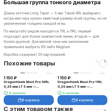
Большая группа тонкого диаметра
Длина заточки Long Taper — 5 мм. Такой 9RL выбирают,
когда мастеру нужен заметный размер всей группы, но не
увеличенная толщина каждой иглы.
По масштабу рядом находятся 7RL и 11RL: первый
подходит для более компактной линии, второй — для
более крупной. Для мягкой тени или заполнения
правильнее выбрать RS либо Magnum.
Коробка содержит 20 картриджей.
Похожие товары
1 150
₽
1 150
₽
DragonHawk Mast Pro 14RL
DragonHawk Mast Pro 11RL
0,25 мм LT 5 мм —
0,25 мм LT 5 мм —
картриджи, 20 шт.
картриджи, 20 шт.
В наличии
В наличии
В корзину
В корзину
C этим товаром также