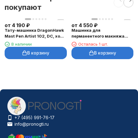
покупают
от
4 190
₽
от
4 550
₽
Тату-машинка DragonHawk
Машинка для
Mast Pen Artist 102, DC, ход
перманентного макияжа
3,5 мм
DragonHawk Mast Tour Air,
В наличии
Осталась 1 шт.
RCA, ход 2,3 мм
В корзину
В корзину
+7 (495) 991-76-17
info@pronogti.ru