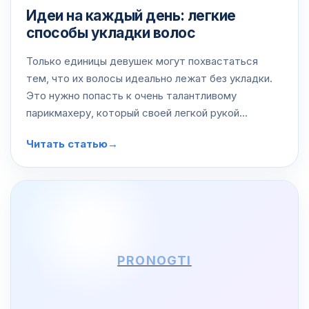
Идеи на каждый день: легкие
способы укладки волос
Только единицы девушек могут похвастаться
тем, что их волосы идеально лежат без укладки.
Это нужно попасть к очень талантливому
парикмахеру, который своей легкой рукой
подберет вам стрижку исходя из типа волос. Но и
Читать статью
→
это не гарантирует абсолютного успеха!…
PRONOGTI