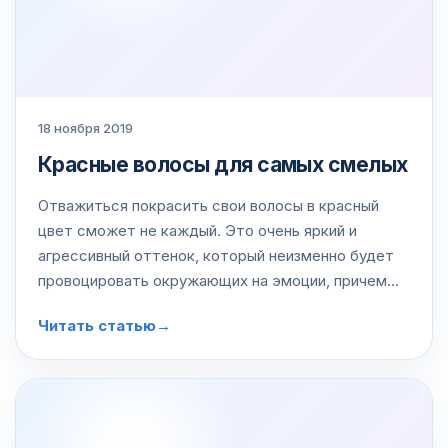
18 ноября 2019
Красные волосы для самых смелых
Отважиться покрасить свои волосы в красный
цвет сможет не каждый. Это очень яркий и
агрессивный оттенок, который неизменно будет
провоцировать окружающих на эмоции, причем
как положительные, так и отрицательные.
Читать статью
→
Девушке с красными волосами вряд ли удастся…