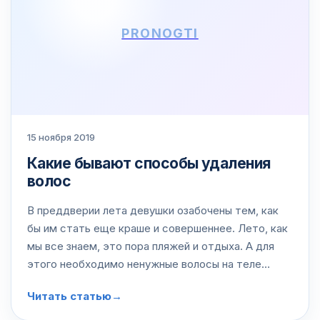
PRONOGTI
15 ноября 2019
Какие бывают способы удаления
волос
В преддверии лета девушки озабочены тем, как
бы им стать еще краше и совершеннее. Лето, как
мы все знаем, это пора пляжей и отдыха. А для
этого необходимо ненужные волосы на теле
удалить, а нужные, наоборот, отрастить. В нашей
Читать статью
→
статье мы расскажем вам, как…