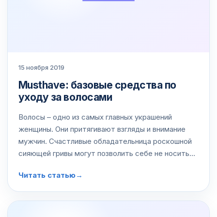
15 ноября 2019
Musthave: базовые средства по
уходу за волосами
Волосы – одно из самых главных украшений
женщины. Они притягивают взгляды и внимание
мужчин. Счастливые обладательница роскошной
сияющей гривы могут позволить себе не носить
больше никаких украшений, кроме этого. Но за
Читать статью
→
волосами надо ухаживать. Редко кому…