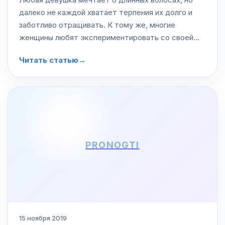
далеко не каждой хватает терпения их долго и
заботливо отращивать. К тому же, многие
женщины любят экспериментировать со своей
внешностью и длиной волос. Однако
Читать статью
→
неоднократно было замечено: почти каждая
потом…
PRONOGTI
15 ноября 2019