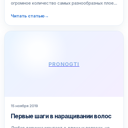
огромное количество самых разнообразных плоек.
И на этот раз решили поведать о том, как выбрать
Читать статью
→
себе подходящий инструмент,…
PRONOGTI
15 ноября 2019
Первые шаги в наращивании волос
Любая девушка мечтает о длинных волосах, но