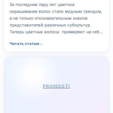
За последние пару лет цветное
окрашивание волос стало модным трендом,
а не только опознавательным знаком
представителей различных субкультур.
Теперь цветные волосы примеряют на себе
модели и голливудские актрисы. Иногда это
Читать статью
→
окрашивание в один…
PRONOGTI